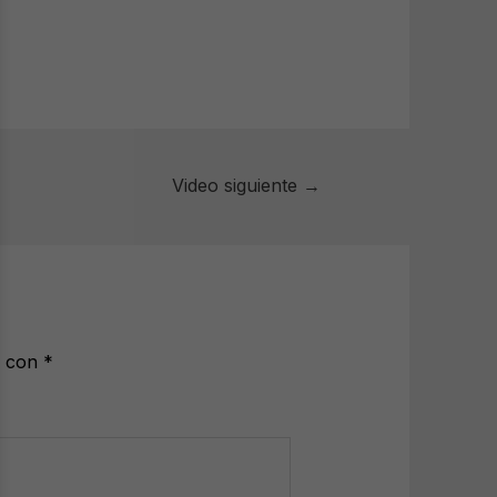
Video siguiente
→
s con
*