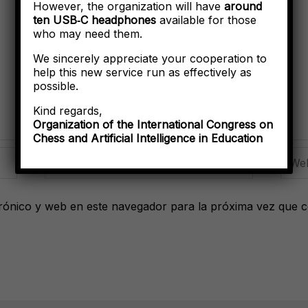
However, the organization will have
around
ten USB‑C headphones
available for those
who may need them.
We sincerely appreciate your cooperation to
help this new service run as effectively as
possible.
Kind regards,
Organization of the International Congress on
Chess and Artificial Intelligence in Education
Correo
Web
electrónico*
rónico y web en este navegador para la próxima vez que 