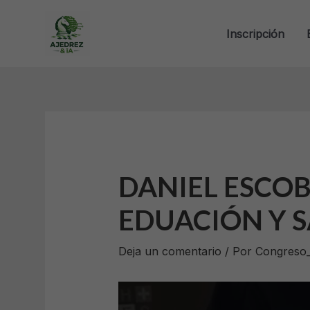
Ir
Navegación
al
de
Inscripción
contenido
entradas
DANIEL ESCOB
EDUACIÓN Y 
Deja un comentario
/ Por
Congreso