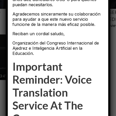
puedan necesitarlos.
O
FRANK DROIN. II CONGRESO
JOSE
Agradecemos sinceramente su colaboración
para ayudar a que este nuevo servicio
AJEDREZ EDUACIÓN Y SALUD
AJED
funcione de la manera más eficaz posible.
0 views
0 vi
Reciban un cordial saludo,
Organización del Congreso Internacional de
Ajedrez e Inteligencia Artificial en la
Educación.
I
Mportant
Reminder: Voice
3:41
Translation
Service At The
«
1
2
3