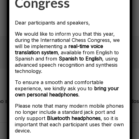
Congress
Page 3 of 3
Dear participants and speakers,
We would like to inform you that this year,
during the International Chess Congress, we
will be implementing a
real-time voice
translation system
, available from English to
Spanish and from
Spanish to English
, using
advanced speech recognition and synthesis
technology.
To ensure a smooth and comfortable
experience, we kindly ask you to
bring your
own personal headphones
.
no será publicada.
Los campos obligatorios están marcado
Please note that many modern mobile phones
no longer include a standard jack port and
only support
Bluetooth headphones
, so it is
important that each participant uses their own
device.