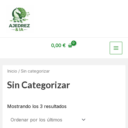
Ordenado
Ir
por
los
al
últimos
contenido
MAI
0,00
€
ME
Inicio
/ Sin categorizar
Sin Categorizar
Mostrando los 3 resultados