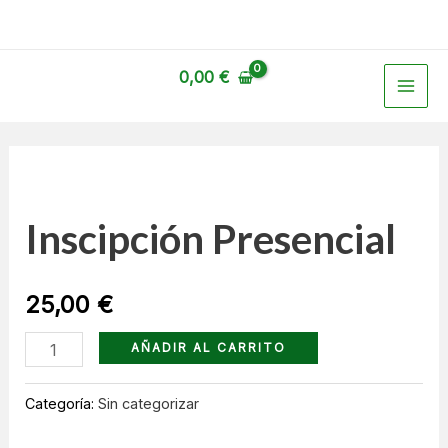
Ir
al
MAI
contenido
0,00
€
ME
Inscipción
Presencial
cantidad
Inscipción Presencial
25,00
€
AÑADIR AL CARRITO
Categoría:
Sin categorizar