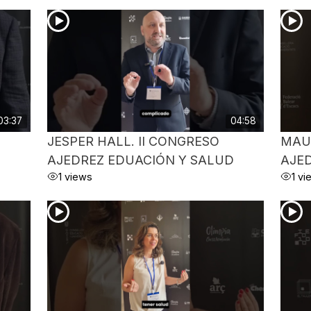
03:37
04:58
JESPER HALL. II CONGRESO
MAUR
AJEDREZ EDUACIÓN Y SALUD
AJE
1 views
1 v