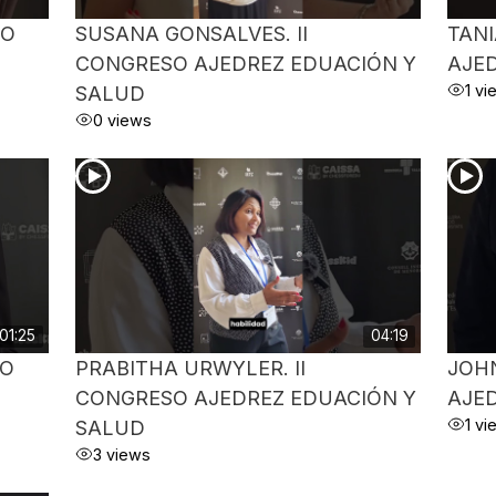
SO
SUSANA GONSALVES. II
TANI
CONGRESO AJEDREZ EDUACIÓN Y
AJE
1 v
SALUD
0 views
01:25
04:19
SO
PRABITHA URWYLER. II
JOHN
CONGRESO AJEDREZ EDUACIÓN Y
AJE
1 v
SALUD
3 views