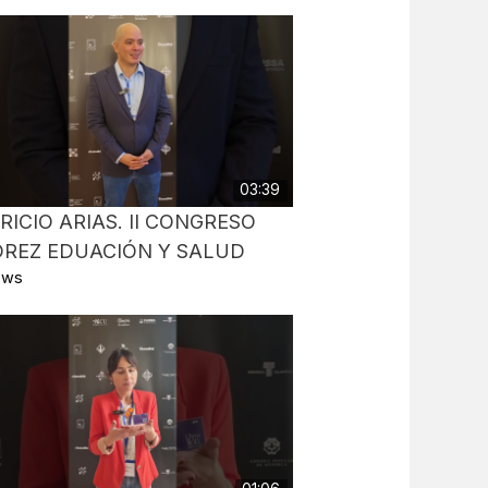
03:39
ICIO ARIAS. II CONGRESO
DREZ EDUACIÓN Y SALUD
iews