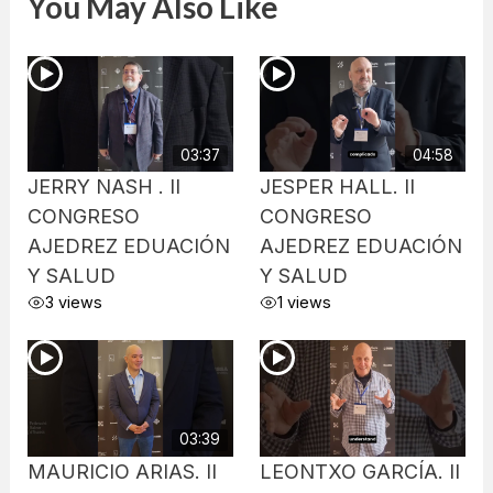
You May Also Like
03:37
04:58
JERRY NASH . II
JESPER HALL. II
CONGRESO
CONGRESO
AJEDREZ EDUACIÓN
AJEDREZ EDUACIÓN
Y SALUD
Y SALUD
3 views
1 views
03:39
MAURICIO ARIAS. II
LEONTXO GARCÍA. II