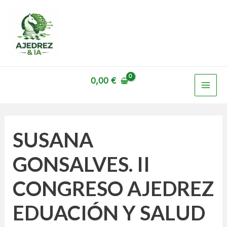
Ir
Navegación
al
de
contenido
entradas
MAI
0,00
€
ME
SUSANA
GONSALVES. II
CONGRESO AJEDREZ
EDUACIÓN Y SALUD